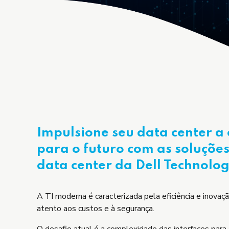
Impulsione seu data center a 
para o futuro com as soluçõe
data center da Dell Technolog
A TI moderna é caracterizada pela eficiência e inova
atento aos custos e à segurança.
O desafio atual é a complexidade das interfaces para 