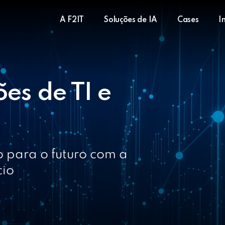
A F2IT
Soluções de IA
Cases
I
es de TI e
 para o futuro com a
cio