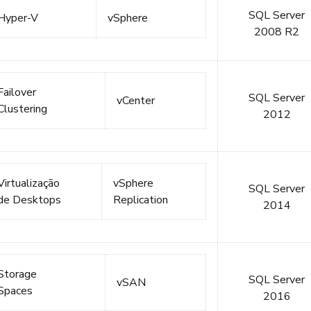
SQL Server
Hyper-V
vSphere
2008 R2
Failover
SQL Server
vCenter
Clustering
2012
Virtualização
vSphere
SQL Server
de Desktops
Replication
2014
Storage
SQL Server
vSAN
Spaces
2016