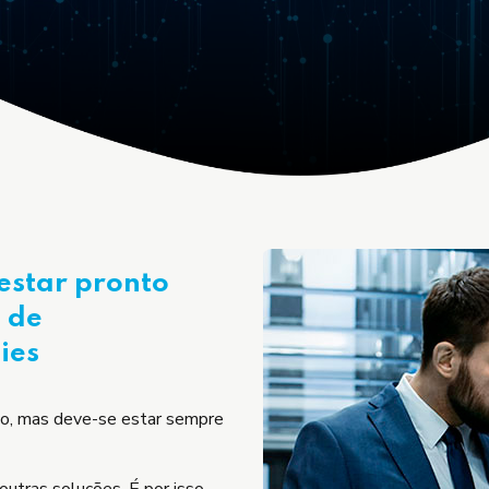
estar pronto
s de
ies
ção, mas deve-se estar sempre
outras soluções. É por isso