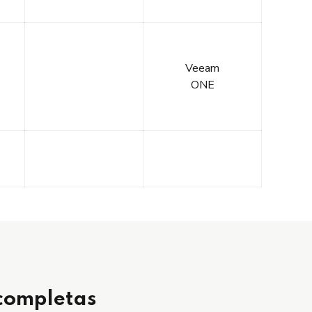
Veeam
ONE
 completas